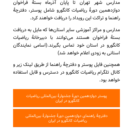
مدارس شهر تهران تا پایان آذرماه بستۀ فراخوان
دوازدهمین دورۀ ریاضیات کانگورو شامل پوستر، دفترچۀ
راهنما و تراکت این رویداد را دریافت خواهند کرد.
مدارس و مراكز آموزشی سایر استان‌ها که مایل به دریافت
بستۀ فراخوان هستند می‌توانند با دبيرخانۀ ریاضیات
كانگورو در استان خود تماس بگیرند.(اسامی نمایندگان
استانی به زودی اعلام خواهد شد)
همچنین فایل‌ پوستر و دفترچۀ راهنما از طریق لینک‌ زیر و
کانال تلگرام ریاضیات کانگورو در دسترس و قابل استفاده
خواهد بود.
پوستر دوازدهمین دورۀ جشنوارۀ بين‌المللی رياضيات
كانگورو در ايران
دفترچۀ راهنمای دوازدهمین دورۀ جشنوارۀ بين‌المللی
رياضيات كانگورو در ايران