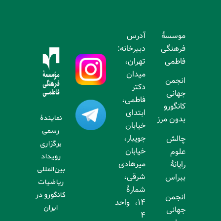
موسسۀ
آدرس
فرهنگی
دبیرخانه:
فاطمی
تهران،
میدان
انجمن
دکتر
جهانی
فاطمی،
کانگورو
ابتدای
نمایندۀ
بدون مرز
خیابان
رسمی
جویبار،
چالش
برگزاری
خیابان
علوم
رویداد
میرهادی
رایانۀ
بین‌المللی
شرقی،
ببراس
ریاضیات
شمارۀ
کانگورو در
انجمن
۱۴، واحد
ایران
جهانی
۴