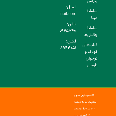
ببراس
ایمیل:
سامانۀ
mathkangarooir@gmail.com
مبنا
تلفن:
سامانۀ
۰۲۱۸۸۹۴۵۵۴۵
چالش‌ها
فکس:
کتاب‌های
۰۲۱۸۸۹۴۴۰۵۱
کودک و
نوجوان
طوطی
© تمام حقوق مادی و
معنوی این وبگاه متعلق
به دبیرخانۀ ریاضیات
کانگورو است. -