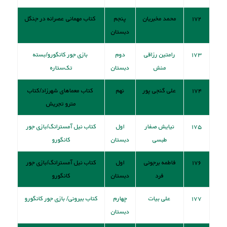
۱۷۲
محمد مخبریان
پنجم
کتاب مهمانی عصرانه در جنگل
دبستان
۱۷۳
رامتین رزاقی
دوم
بازی جور کانگورو/بسته
منش
دبستان
تک‌ستاره
۱۷۴
علی گنجی پور
نهم
کتاب معماهای شهرزاد/کتاب
مترو تجریش
۱۷۵
نیایش صفار
اول
کتاب نيل آمسترانگ/بازی جور
طبسی
دبستان
کانگورو
۱۷۶
فاطمه برجوئی
اول
کتاب نيل آمسترانگ/بازی جور
فرد
دبستان
کانگورو
۱۷۷
علی بیات
چهارم
کتاب بیرونی/ بازی جور کانگورو
دبستان