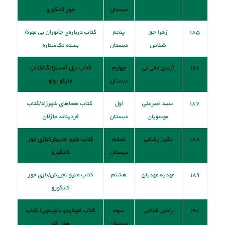
دبستان
جور کانگورو
۱۸۵
زهرا حق
پنجم
کتاب درباره‌ی جانوران بی مهره/
شناس
دبستان
بسته تک‌ستاره
۱۸۶
آرتین تقی ئی
چهارم
کتاب نيل آمسترانگ/کتاب
دبستان
مارکو پولو
۱۸۷
سید امیرعلی
اول
کتاب معماهای شهرزاد/کتاب
موسویان
دبستان
فرديناند ماژلان
۱۸۸
نگین رضائی
ششم
کتاب مترو تجریش/بازی جور
دبستان
کانگورو
۱۸۹
مهدیه مهدیان
هشتم
کتاب مترو تجریش/بازی جور
کانگورو
۱۹۰
رادین فتاحی
سوم
کتاب لئوناردو داوينچی/ کتاب
دبستان
هلن کلر