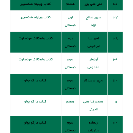
۱۰۶
علی علی پور
هشتم
کتاب ويليام شكسپير
۱۰۷
سپهر صالح
اول
کتاب ويليام شكسپير
نژاد
دبستان
۱۰۸
امیر علا
دوم
کتاب ولفگانگ موتسارت
ابراهیمی
دبستان
۱۰۹
آرنوش
سوم
کتاب ولفگانگ موتسارت
مخدومی
دبستان
۱۱۰
سپهر درستکار
سوم
کتاب مارکو پولو
دبستان
۱۱۱
محمدرضا محی
هفتم
کتاب مارکو پولو
الدینی
۱۱۲
ریحانه
سوم
کتاب مارکو پولو
صفرزاده
دبستان