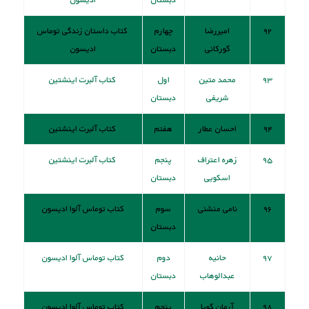
۹۲
امیررضا
چهارم
کتاب داستان زندگی توماس
گورکانی
دبستان
ادیسون
۹۳
محمد متین
اول
کتاب آلبرت اينشتين
شریفی
دبستان
۹۴
احسان عطار
هفتم
کتاب آلبرت اينشتين
۹۵
زهره اعتراف
پنجم
کتاب آلبرت اينشتين
اسکویی
دبستان
۹۶
نامی منشئی
سوم
کتاب توماس آلوا اديسون
دبستان
۹۷
حانیه
دوم
کتاب توماس آلوا اديسون
عبدالوهاب
دبستان
۹۸
آرمان گویا
پنجم
کتاب توماس آلوا اديسون