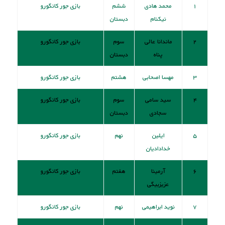
۱
محمد هادی
ششم
بازی جور کانگورو
نیکنام
دبستان
۲
ماندانا عالی
سوم
بازی جور کانگورو
پناه
دبستان
۳
مهسا اصحابی
هشتم
بازی جور کانگورو
۴
سید سامی
سوم
بازی جور کانگورو
سجادی
دبستان
۵
ایلین
نهم
بازی جور کانگورو
خدادادیان
۶
آرمینا
هفتم
بازی جور کانگورو
عزیزبیگی
۷
نوید ابراهیمی
نهم
بازی جور کانگورو