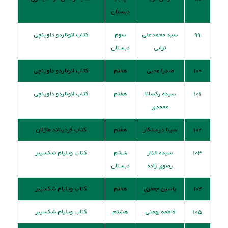
دبستان
۹۹
سید محمدعلی
سوم
کتاب لئوناردو داوينچی
ترابی
دبستان
۱۰۰
صدرا محبی
هفتم
کتاب لئوناردو داوينچی
۱۰۱
سیده رکسانا
هفتم
کتاب لئوناردو داوينچی
محمدی
۱۰۲
سینا درستکار
هفتم
کتاب فرديناند ماژلان
۱۰۳
سیده الناز
ششم
کتاب ويليام شكسپير
رضوی زاده
دبستان
۱۰۴
یاسین جعفری
هفتم
کتاب ويليام شكسپير
۱۰۵
فاطمه بهمنی
هشتم
کتاب ويليام شكسپير