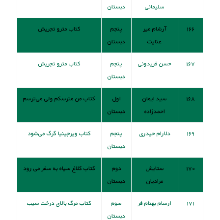
سلیمانی
دبستان
۱۶۶
آرشام میر
پنجم
کتاب مترو تجریش
عنایت
دبستان
۱۶۷
حسن فریدونی
پنجم
کتاب مترو تجریش
دبستان
۱۶۸
سید ایمان
اول
کتاب من مترسکم ولی می‌ترسم
احمدزاده
دبستان
۱۶۹
دلارام حیدری
پنجم
کتاب‌ ویرجینیا گرگ می‌شود
دبستان
۱۷۰
ستایش
دوم
کتاب کلاغ سیاه به سفر می رود
مرادیان
دبستان
۱۷۱
ارسام بهنام فر
سوم
کتاب مرگ بالای درخت سیب
دبستان