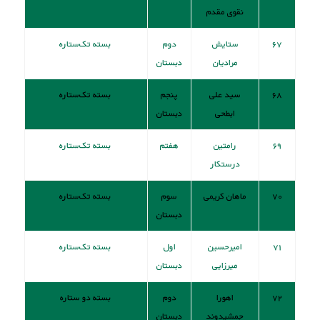
نقوی مقدم
۶۷
ستایش
دوم
بسته تک‌ستاره
مرادیان
دبستان
۶۸
سید علی
پنجم
بسته تک‌ستاره
ابطحی
دبستان
۶۹
رامتین
هفتم
بسته تک‌ستاره
درستکار
۷۰
ماهان کریمی
سوم
بسته تک‌ستاره
دبستان
۷۱
امیرحسین
اول
بسته تک‌ستاره
میرزایی
دبستان
۷۲
اهورا
دوم
بسته دو ستاره
جمشیدوند
دبستان