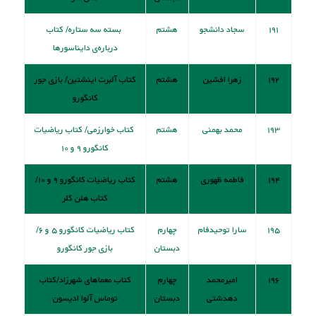
۱۹۱
سجاد دانشجو
هشتم
بسته سه ستاره/ کتاب
دربار‌ه‌ی دایناسورها
۱۹۲
زهرا افشین
هشتم
کتاب آلبرت اينشتين/ بازی جور
کانگورو
۱۹۳
محمد بهمنی
هشتم
کتاب خوارزمی/ کتاب ریاضیات
کانگورو ۹ و ۱۰
۱۹۴
فاطمه ظهوری
هشتم
کتاب ریاضیات کانگورو ۹ و ۱۰/
کتاب هلن کلر
۱۹۵
سارا توحیدفام
چهارم
کتاب ریاضیات کانگورو ۵ و ۶/
دبستان
بازی جور کانگورو
۱۹۶
امیرمحمد
چهارم
کتاب معماهای شهرزاد/کتاب
دهدشتی
دبستان
توماس آلوا اديسون