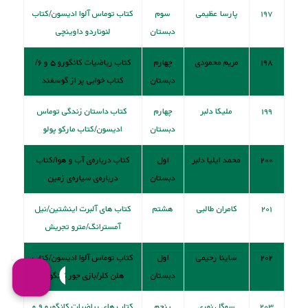
۱۹۷
پارسا عظیمی
سوم
کتاب توماس آلوا اديسون/کتاب
دبستان
لئوناردو داوينچی
۱۹۸
مریم محمودی
چهارم
کتاب ریاضیات کانگورو ۵ و ۶/
دبستان
کتاب خوابی پر از گوسفند
۱۹۹
ملیکا دلبر
چهارم
کتاب داستان زندگی توماس
دبستان
ادیسون/کتاب مارکو پولو
۲۰۰
محمد ایلیا دلبر
اول
کتاب درباره‌ی آب و هوا/کتاب
دبستان
درباره‌ی سیاره‌ی زمین
۲۰۱
کامران طالبی
هشتم
کتاب های آلبرت اينشتين/نيل
آمسترانگ/مترو تجریش
۲۰۲
ساینا رحیمی
اول
کتاب توماس آلوا اديسون/کتاب
دبستان
هلن کلر/بازی جور کانگورو
۲۰۳
سوگل نوری
پنجم
کتاب های ریاضیات کانگورو ۹ و