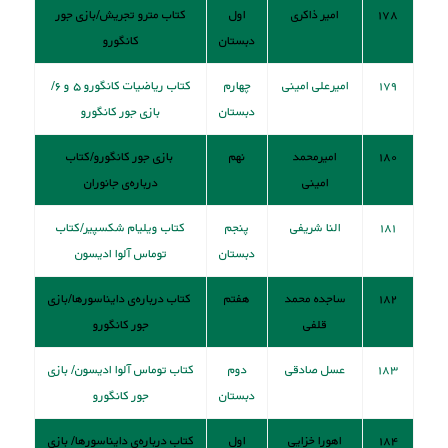
۱۷۸
امیر ذاکری
اول
کتاب مترو تجریش/بازی جور
دبستان
کانگورو
۱۷۹
امیرعلی امینی
چهارم
کتاب ریاضیات کانگورو ۵ و ۶/
دبستان
بازی جور کانگورو
۱۸۰
امیرمحمد
نهم
بازی جور کانگورو/کتاب
امینی
درباره‌ی جانوران
۱۸۱
النا شریفی
پنجم
کتاب ويليام شكسپير/کتاب
دبستان
توماس آلوا اديسون
۱۸۲
ساجده محمد
هفتم
کتاب دربار‌ه‌ی دایناسورها/بازی
قلفی
جور کانگورو
۱۸۳
عسل صادقی
دوم
کتاب توماس آلوا اديسون/ بازی
دبستان
جور کانگورو
۱۸۴
اهورا خزایی
اول
کتاب دربار‌ه‌ی دایناسورها/ بازی